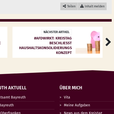
Teilen
Inhalt melden
NÄCHSTER ARTIKEL
#AFDWIRKT: KREISTAG
E
BESCHLIESST H
AUSHALTSKONSOLIDIERUNGSK
ONZEPT
UTH AKTUELL
ÜBER MICH
atsamt Bayreuth
Vita
Bayreuth
Meine Aufgaben
 Oberfranken
News aus dem Kreistag