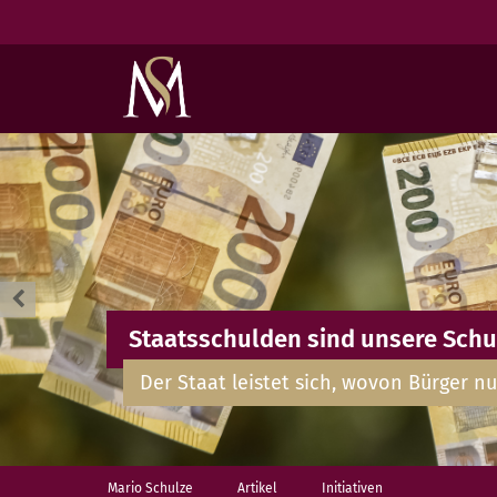
Staatsschulden sind unsere Schu
Der Staat leistet sich, wovon Bürger nu
Mario Schulze
Artikel
Initiativen