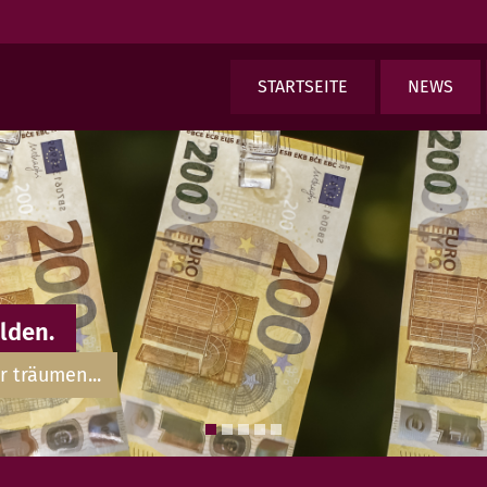
STARTSEITE
NEWS
lden.
r träumen...