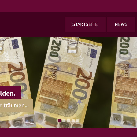
STARTSEITE
NEWS
lden.
r träumen...