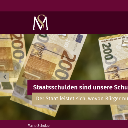
Staatsschulden sind unsere Schu
Der Staat leistet sich, wovon Bürger nu
Mario Schulze