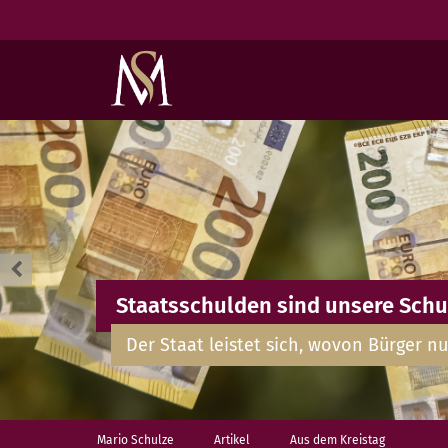
Staatsschulden sind unsere Schu
Der Staat leistet sich, wovon Bürger nu
Mario Schulze
Artikel
Aus dem Kreistag