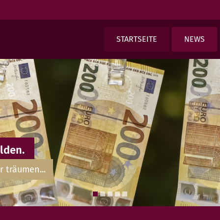
STARTSEITE
NEWS
lden.
r träumen...