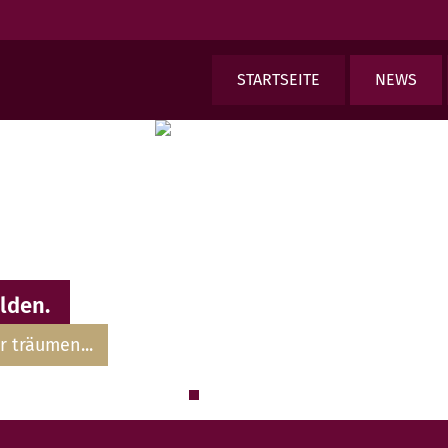
STARTSEITE
NEWS
lden.
r träumen...