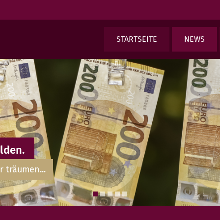
STARTSEITE
NEWS
lden.
r träumen...