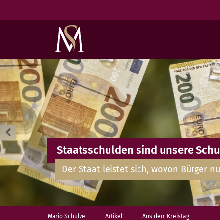
Staatsschulden sind unsere Schu
Der Staat leistet sich, wovon Bürger nu
Mario Schulze
Artikel
Aus dem Kreistag