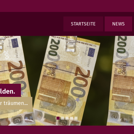
STARTSEITE
NEWS
lden.
r träumen...