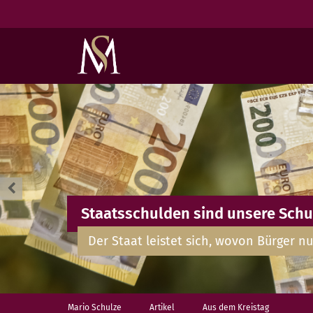
Staatsschulden sind unsere Schu
Der Staat leistet sich, wovon Bürger nu
Mario Schulze
Artikel
Aus dem Kreistag